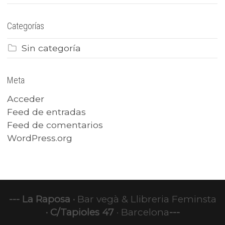
Categorías
Sin categoría
Meta
Acceder
Feed de entradas
Feed de comentarios
WordPress.org
--- La Raposa ·
Bar vegà & Llibreria Feminsta
·
C/Tapioles 47
· Barcelona
---